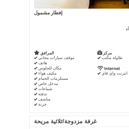
إفطار مشمول
ة
مركز
المرافق
طاولة مكتب
موقف سيارات مجاني
هاتف
مكان للجلوس
Internet
انترنت واي فاي
مكيف هواء
مستلزمات الحمام
مدخل خاص
شماعات
تدفئة
مناشف
خزنة
غرفة مزدوجة/ثلاثية مريحة