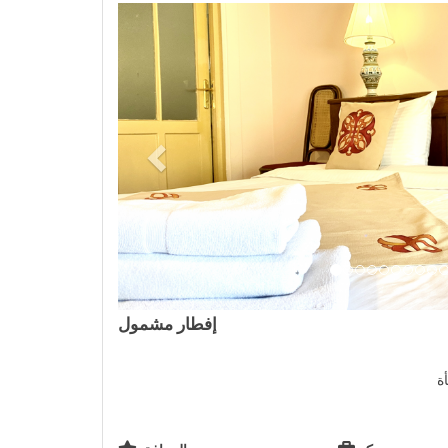
Previous
إفطار مشمول
ة