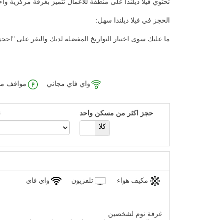
تحتوي فيلا ديلندا على منطقة للأعمال تتميز بغرفة مركزية واحدة تتسع لما يصل إلى 20 شخصًا، يمكن تجهي
الحجز في فيلا ديلندا سهل:
ما عليك سوى اختيار التواريخ المفضلة لديك والنقر على "احجز
واي فاي مجاني
مواقف مج
حجز اكثر من مسكن واحد
ن
كلا
نعم
مكيف هواء
تلفزيون
واي فاي
غرفة نوم لشخصين