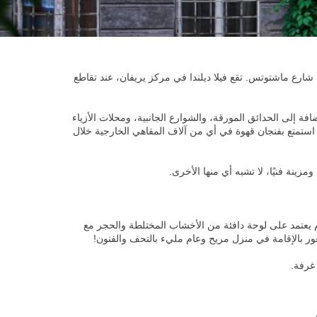
من ساحة الجمهورية و2 دقيقة من الشارع الرئيسي في المدينة، شارع ماشتوتس. تقع فيلا ديلندا في مركز يريفان، عند تقاطع
افة إلى الحدائق المورقة، والشوارع الجانبية، ومحلات الأزياء
 استمتع بفنجان قهوة في أي من آلاف المقاهي الخارجية خلال
زينة فنيًا، لا تشبه أي منها الأخرى.
م يعتمد على لوحة دافئة من الأخشاب المختلطة والحجر مع
ر بالإقامة في منزل مريح وعام مليء بالتحف والفنون!
غرفة.