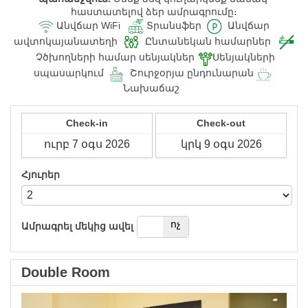
հաստատելով ձեր ամրագրումը։
Անվճար WiFi
Տրանսֆեր
Անվճար
ավտոկայանատեղի
Ընտանեկան համարներ
Չծխողների համար սենյակներ
Սենյակների
սպասարկում
Շուրջօրյա ընդունարան
Նախաճաշ
Check-in
Check-out
Հյուրեր
այո
ոչ
Ամրագրել մեկից ավել
Double Room
Previous
Next