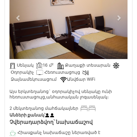
Սենյակ
16 մ²
Քաղաքի տեսարան
Օդորակիչ
Հեռուստացույց
Ձայնամեկուսացում
Անվճար WiFi
Այս երկտեղանոց` օդորակիչով սենյակը ունի
հեռուստացույց,անհատական լոգասենյակ։
2 մեկտեղանոց մահճակալներ
Անձերի քանակ՝
Չվերադարձվող՝ նախաճաշով
Հիասքանչ նախաճաշը ներառված է