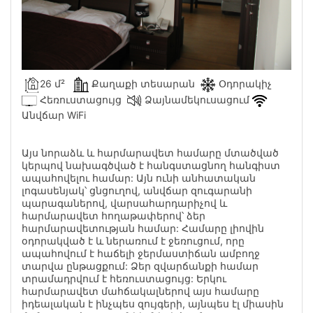
26 մ²
Քաղաքի տեսարան
Օդորակիչ
Հեռուստացույց
Ձայնամեկուսացում
Անվճար WiFi
Այս նորաձև և հարմարավետ համարը մտածված
կերպով նախագծված է հանգստացնող հանգիստ
ապահովելու համար: Այն ունի անհատական
լոգասենյակ՝ ցնցուղով, անվճար զուգարանի
պարագաներով, վարսահարդարիչով և
հարմարավետ հողաթափերով՝ ձեր
հարմարավետության համար: Համարը լիովին
օդորակված է և ներառում է ջեռուցում, որը
ապահովում է հաճելի ջերմաստիճան ամբողջ
տարվա ընթացքում: Ձեր զվարճանքի համար
տրամադրվում է հեռուստացույց: Երկու
հարմարավետ մահճակալներով այս համարը
իդեալական է ինչպես զույգերի, այնպես էլ միասին