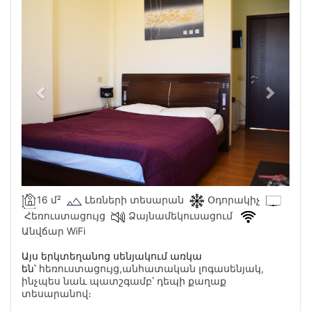
16 մ²
Լեռների տեսարան
Օդորակիչ
Հեռուստացույց
Ձայնամեկուսացում
Անվճար WiFi
Այս երկտեղանոց սենյակում առկա
հեռուստացույց
են՝
,անհատական լոգասենյակ,
ինչպես նաև պատշգամբ՝ դեպի քաղաք
տեսարանով։